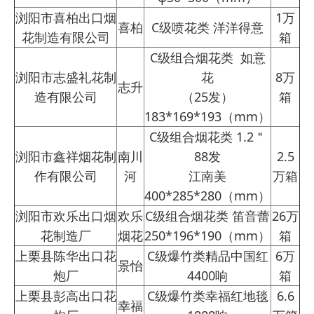
浏阳市喜柏出口烟
1万
喜柏
C级喷花类 洋洋得意
花制造有限公司
箱
C级组合烟花类 如意
浏阳市志盛礼花制
花
8万
志升
造有限公司
（25发）
箱
183*169*193（mm）
C级组合烟花类 1.2＂
浏阳市鑫祥烟花制
南川
88发
2.5
作有限公司
河
江南美
万箱
400*285*280（mm）
浏阳市欢乐出口烟
欢乐
C级组合烟花类 笛音蕾
26万
花制造厂
烟花
250*196*190（mm）
箱
上栗县陈华出口花
C级爆竹类精品中国红
6万
景怡
炮厂
4400响
箱
上栗县彭高出口花
C级爆竹类幸福红地毯
6.6
幸福