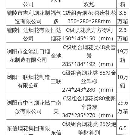
公司
双炮
箱
醴陵市吉利烟花制
福气
C级组合烟花 喜庆礼花
3.5
造有限公司
多
350*280*288mm
万箱
醴陵恒达烟花有限
恒达
C级喷花类方方得利
2.3
公司
烟花
150*145*150（mm）
万箱
C级组合烟花类48发雪
浏阳市金池出口烟
19万
金池
景
花制造有限公司
箱
285*184*192（mm）
C级组合烟花类 35发金
浏阳三联烟花制造
10万
三联
丝翠柳
有限公司
箱
274*243*280（mm）
C级组合烟花类80发豪
浏阳市中南烟花燃
中南
29.6
车贵族
放有限公司
美
万箱
347*285*270（mm）
C级组合烟花类 25发炮
东信烟花集团有限
6.5
东信
响财神到