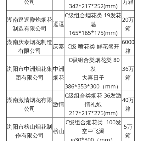
公司
万箱
342*217*252(mm)
C级组合烟花类 19发花
湖南逗逗鞭炮烟花
20万
逗逗
魁
制造有限公司
箱
165*165*175(mm)
湖南庆泰烟花制造
6000
庆泰
C级 喷花类 鲜花盛开
有限公司
箱
C级组合类烟花类 80
浏阳市中洲烟花集
中洲
发
36万
团有限公司
烟花
大喜日子
箱
386*353*300（mm）
C级组合类烟花 36发激
湖南激情烟花有限
40万
激情
情礼炮
公司
箱
217*217*275(mm)
C级组合烟花类 100发
浏阳市榜山烟花制
5万
榜山
空中飞瀑
作有限公司
箱
φ30*300（mm）