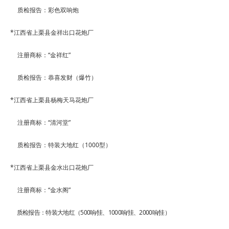
质检报告：彩色双响炮
*
江西省上栗县金祥出口花炮厂
注册商标：
“
金祥红
”
质检报告：恭喜发财（爆竹）
*
江西省上栗县杨梅天马花炮厂
注册商标：
“
清河堂
”
质检报告：特装大地红（
1000
型）
*
江西省上栗县金水出口花炮厂
注册商标：
“
金水阁
”
质检报告：特装大地红（
500
响
∕
挂、
1000
响
∕
挂、
2000
响
∕
挂）