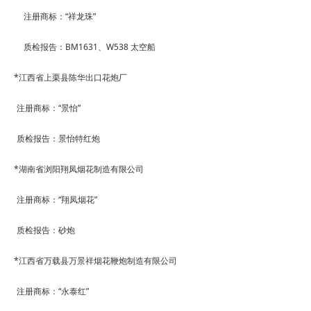
注册商标：
“
祥龙珠
”
质检报告：
BM1631
、
W538
太空船
*
江西省上栗县陈华出口花炮厂
注册商标：
“
景怡
”
质检报告：景怡特红炮
*
湖南省浏阳翔凤烟花制造有限公司
注册商标：
“
翔凤烟花
”
质检报告：砂炮
*
江西省万载县万景祥烟花鞭炮制造有限公司
注册商标：
“
永泰红
”