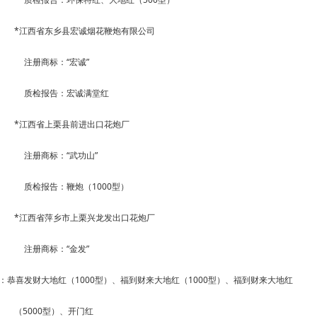
*
江西省东乡县宏诚烟花鞭炮有限公司
注册商标：
“
宏诚
”
质检报告：宏诚满堂红
*
江西省上栗县前进出口花炮厂
注册商标：
“
武功山
”
质检报告：鞭炮（
1000
型）
*
江西省萍乡市上栗兴龙发出口花炮厂
注册商标：
“
金发
”
：恭喜发财大地红（
1000
型）、福到财来大地红（
1000
型）、福到财来大地红
（
5000
型）、开门红