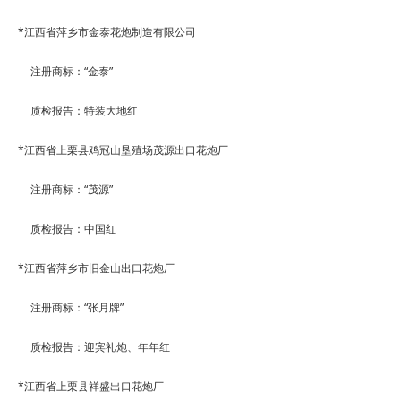
*
江西省萍乡市金泰花炮制造有限公司
注册商标：
“
金泰
”
质检报告：特装大地红
*
江西省上栗县鸡冠山垦殖场茂源出口花炮厂
注册商标：
“
茂源
”
质检报告：中国红
*
江西省萍乡市旧金山出口花炮厂
注册商标：
“
张月牌
”
质检报告：迎宾礼炮、年年红
*
江西省上栗县祥盛出口花炮厂