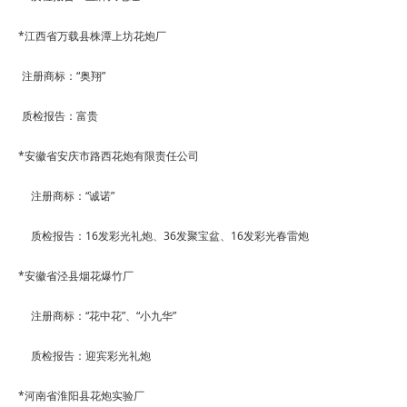
*
江西省万载县株潭上坊花炮厂
注册商标：
“
奥翔
”
质检报告：富贵
*
安徽省安庆市路西花炮有限责任公司
注册商标：
“
诚诺
”
质检报告：
16
发彩光礼炮、
36
发
聚宝盆、
16
发彩
光春雷炮
*
安徽省泾县烟花爆竹厂
注册商标：
“
花中花
”
、
“
小九华
”
质检报告：迎宾彩光礼炮
*
河南省淮阳县花炮实验厂