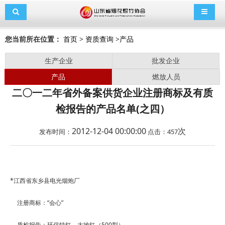
导航切换
导航切
您当前所在位置：
首页
>
资质查询
>
产品
生产企业
批发企业
产品
燃放人员
二〇一二年省外备案供货企业注册商标及有质
检报告的产品名单(之四）
2012-12-04 00:00:00
次
发布时间：
点击：
457
*
江西省东乡县电光烟炮厂
注册商标：
“
会心
”
质检报告：环保特红、大地红（
500
型）