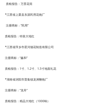
质检报告：万景花筒
*
江西省上栗县东源民用花炮厂
注册商标：
“
民用
”
质检报告：特装大地红
*
江西省萍乡市星河烟花制造有限公司
注册商标：
“
鑫和
”
质检报告：
1
寸、
1.2
寸、
1.5
寸地面礼花
*
湖南省浏阳市普集镇龙洲鞭炮厂
注册商标：
“
龙舟
”
质检报告：精品大地红（
1000
响）